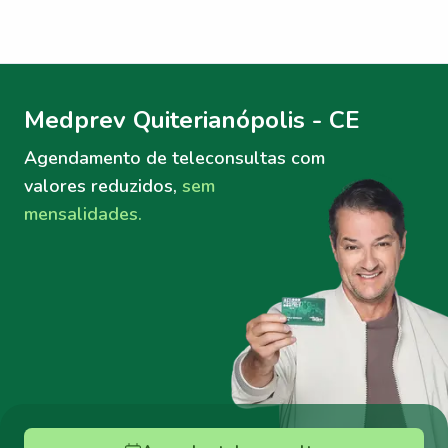
Menu lateral
Menu lateral
Medprev Quiterianópolis - CE
Agendamento de teleconsultas
com
valores reduzidos,
sem
mensalidades.