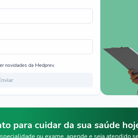
ber novidades da Medprev.
Enviar
nto para cuidar da sua saúde ho
specialidade ou exame, agende e seja atendido s