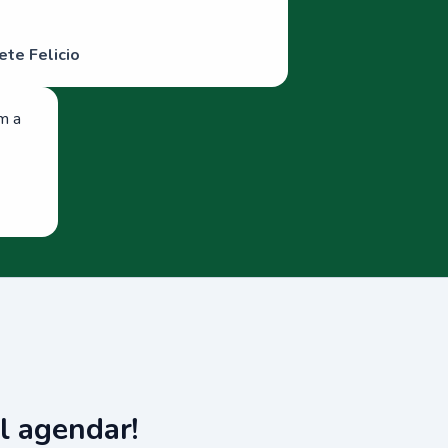
ete Felicio
om a
l agendar!