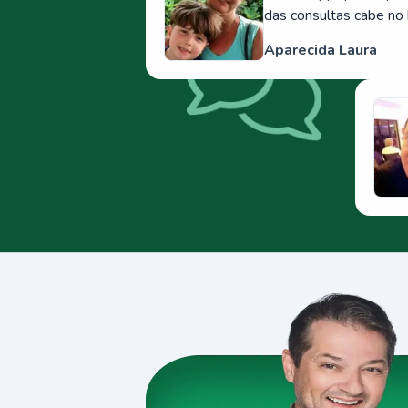
das consultas cabe no 
Aparecida Laura