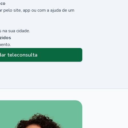
sco
r pelo site, app ou com a ajuda de um
 na sua cidade.
zidos
mento.
ar teleconsulta