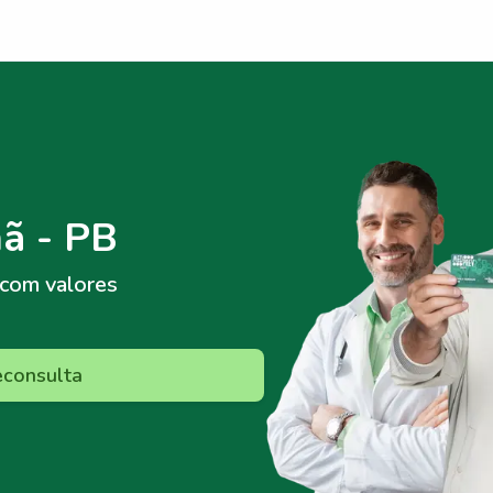
ã - PB
com valores
econsulta