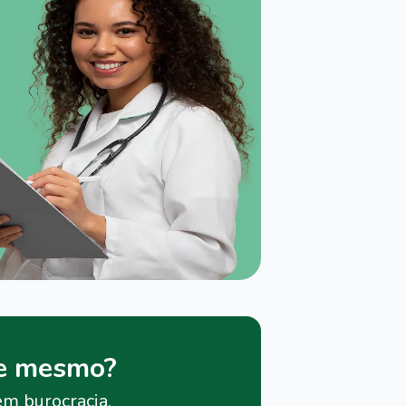
je mesmo?
em burocracia.