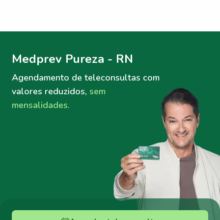
Menu lateral
Menu lateral
Medprev Pureza - RN
Agendamento de teleconsultas
com
valores reduzidos,
sem
mensalidades.