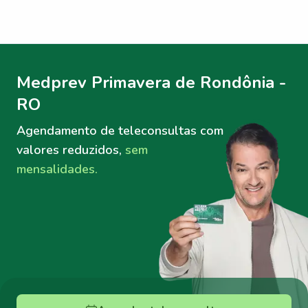
Menu lateral
Menu lateral
Medprev Primavera de Rondônia -
RO
Agendamento de teleconsultas
com
valores reduzidos,
sem
mensalidades.