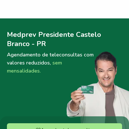
Menu lateral
Menu lateral
Medprev Presidente Castelo
Branco - PR
Agendamento de teleconsultas
com
valores reduzidos,
sem
mensalidades.