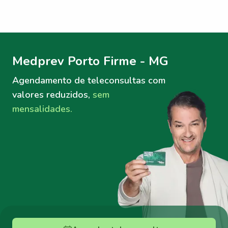
Menu lateral
Menu lateral
Medprev Porto Firme - MG
Agendamento de teleconsultas
com
valores reduzidos,
sem
mensalidades.