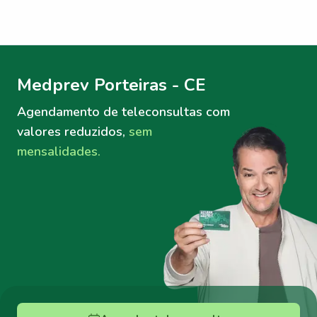
Menu lateral
Menu lateral
Medprev Porteiras - CE
Agendamento de teleconsultas
com
valores reduzidos,
sem
mensalidades.