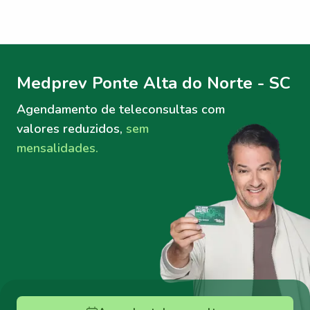
Menu lateral
Menu lateral
Medprev Ponte Alta do Norte - SC
Agendamento de teleconsultas
com
valores reduzidos,
sem
mensalidades.