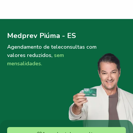
Menu lateral
Menu lateral
Medprev Piúma - ES
Agendamento de teleconsultas
com
valores reduzidos,
sem
mensalidades.