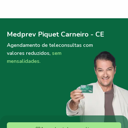
Menu lateral
Menu lateral
Medprev Piquet Carneiro - CE
Agendamento de teleconsultas
com
valores reduzidos,
sem
mensalidades.