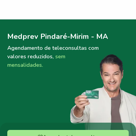
Menu lateral
Menu lateral
Medprev Pindaré-Mirim - MA
Agendamento de teleconsultas
com
valores reduzidos,
sem
mensalidades.