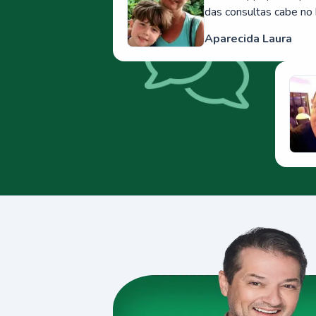
das consultas cabe no 
Aparecida Laura