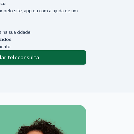
sco
r pelo site, app ou com a ajuda de um
 na sua cidade.
zidos
mento.
ar teleconsulta