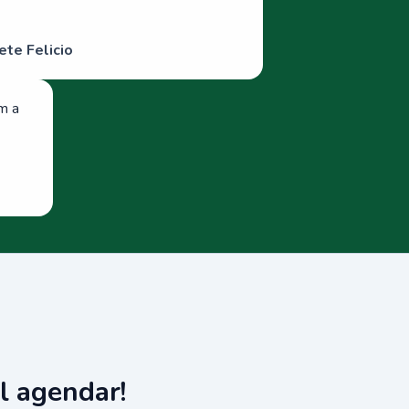
ete Felicio
om a
l agendar!