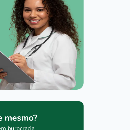
je mesmo?
em burocracia.