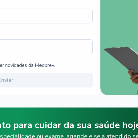
ber novidades da Medprev.
Enviar
nto para cuidar da sua saúde ho
specialidade ou exame, agende e seja atendido s