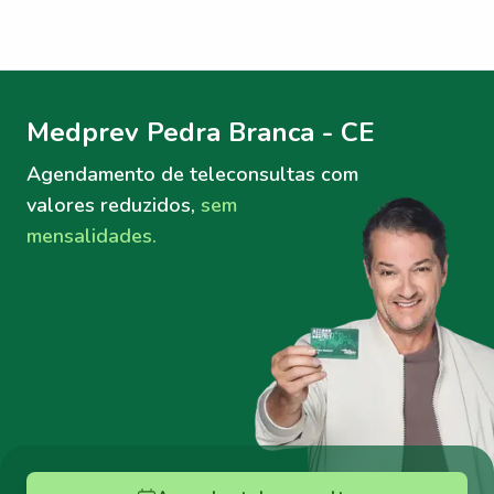
Menu lateral
Menu lateral
Medprev Pedra Branca - CE
Agendamento de teleconsultas
com
valores reduzidos,
sem
mensalidades.