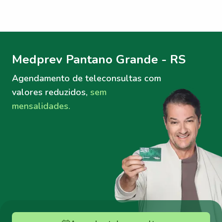
Menu lateral
Menu lateral
Medprev Pantano Grande - RS
Agendamento de teleconsultas
com
valores reduzidos,
sem
mensalidades.