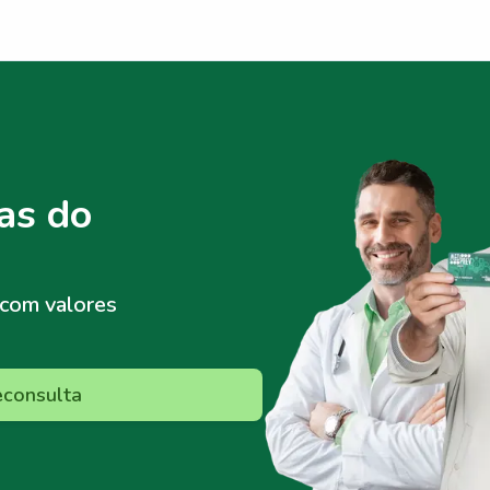
as do
com valores
econsulta