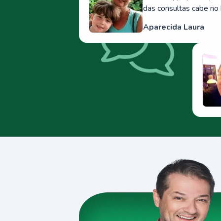
das consultas cabe no 
Aparecida Laura