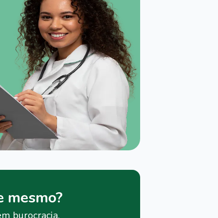
je mesmo?
em burocracia.