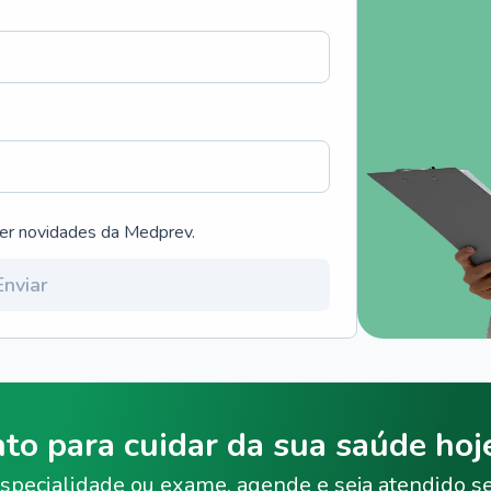
ber novidades da Medprev.
Enviar
nto para cuidar da sua saúde ho
specialidade ou exame, agende e seja atendido s