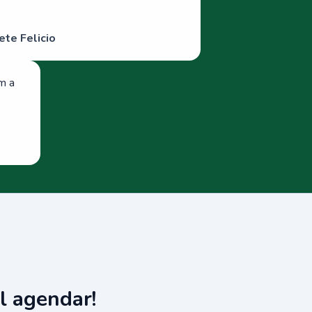
ete Felicio
om a
l agendar!