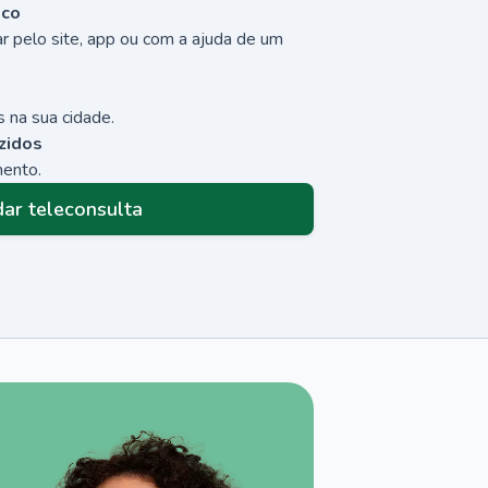
sco
r pelo site, app ou com a ajuda de um
 na sua cidade.
zidos
mento.
ar teleconsulta