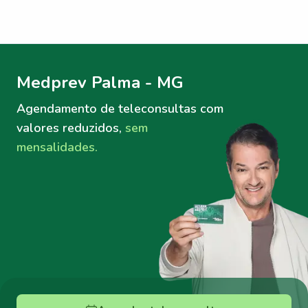
Menu lateral
Menu lateral
Medprev Palma - MG
Agendamento de teleconsultas
com
valores reduzidos,
sem
mensalidades.