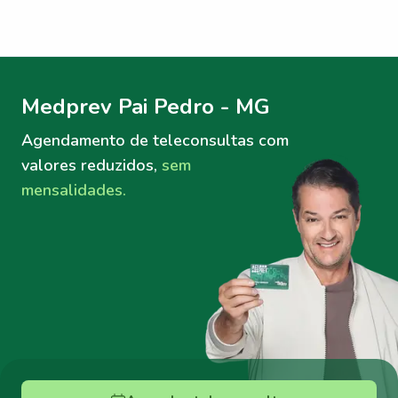
Menu lateral
Menu lateral
Medprev Pai Pedro - MG
Agendamento de teleconsultas
com
valores reduzidos,
sem
mensalidades.