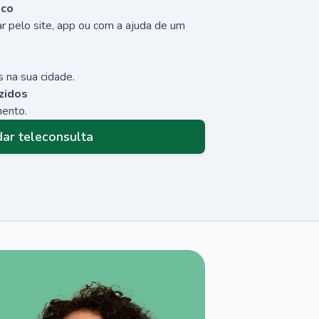
sco
r pelo site, app ou com a ajuda de um
 na sua cidade.
zidos
mento.
ar teleconsulta