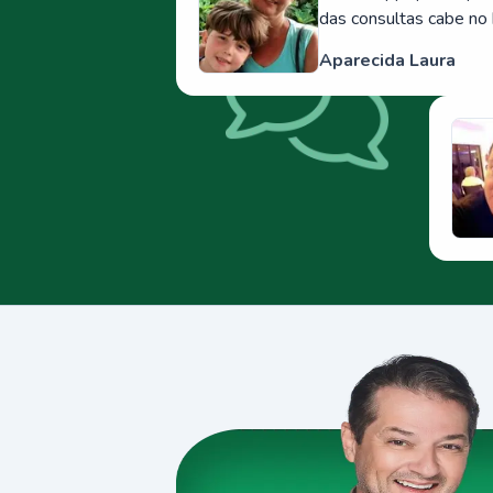
das consultas cabe no 
Aparecida Laura