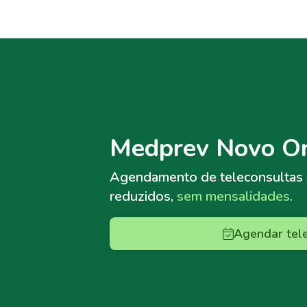
Menu lateral
Menu lateral
Medprev Novo Or
Agendamento de teleconsultas
reduzidos,
sem mensalidades.
Agendar tel