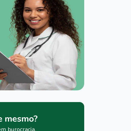
je mesmo?
em burocracia.