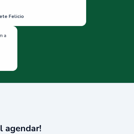
ete Felicio
om a
l agendar!