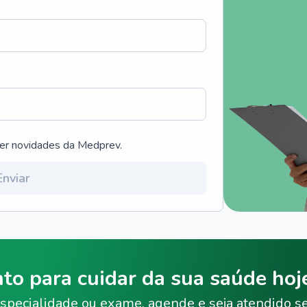
ber novidades da Medprev.
Enviar
nto para cuidar da sua saúde ho
specialidade ou exame, agende e seja atendido s