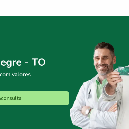
egre - TO
com valores
econsulta