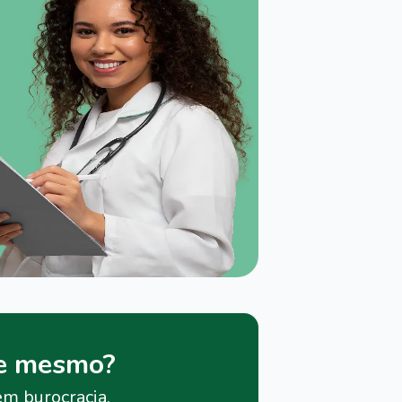
je mesmo?
em burocracia.