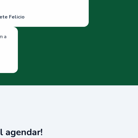
ete Felicio
om a
l agendar!