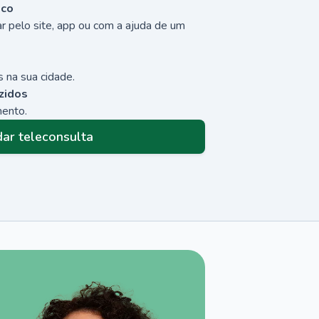
sco
r pelo site, app ou com a ajuda de um
 na sua cidade.
zidos
mento.
ar teleconsulta