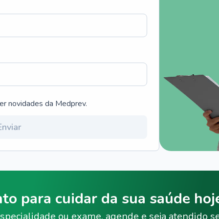
ber novidades da Medprev.
Enviar
nto para cuidar da sua saúde ho
specialidade ou exame, agende e seja atendido s