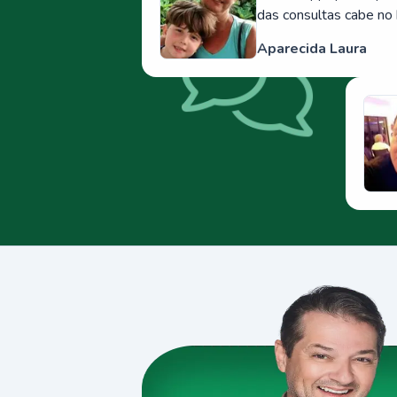
das consultas cabe no 
Aparecida Laura