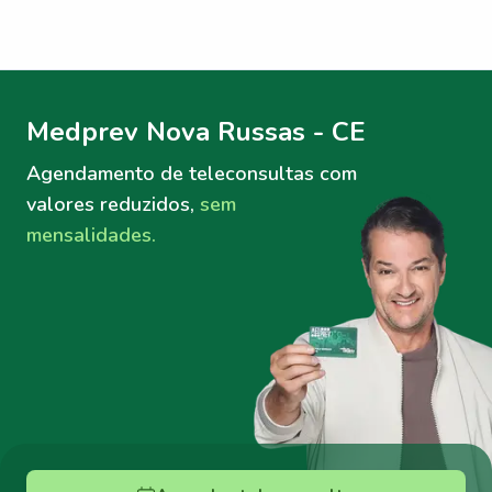
Menu lateral
Menu lateral
Medprev Nova Russas - CE
Agendamento de teleconsultas
com
valores reduzidos,
sem
mensalidades.