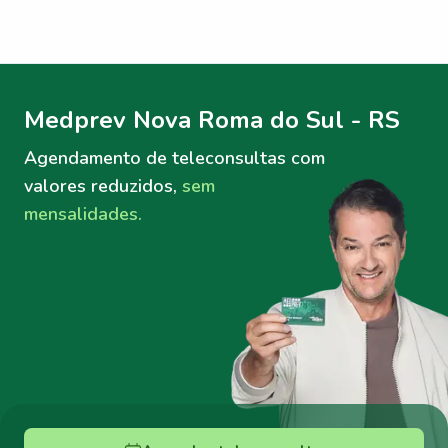
Menu lateral
Menu lateral
Medprev Nova Roma do Sul - RS
Agendamento de teleconsultas
com
valores reduzidos,
sem
mensalidades.