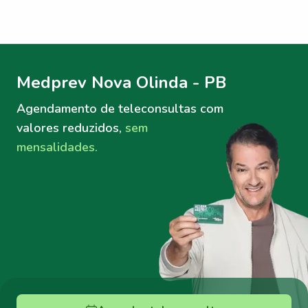
Menu lateral
Menu lateral
Medprev Nova Olinda - PB
Agendamento de teleconsultas
com
valores reduzidos,
sem
mensalidades.