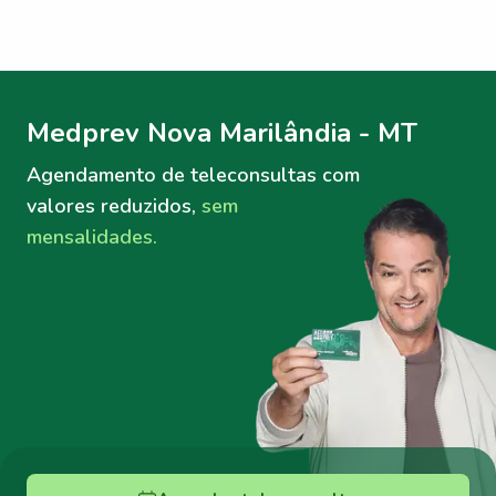
Menu lateral
Menu lateral
Medprev Nova Marilândia - MT
Agendamento de teleconsultas
com
valores reduzidos,
sem
mensalidades.