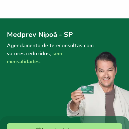
Menu lateral
Menu lateral
Medprev Nipoã - SP
Agendamento de teleconsultas
com
valores reduzidos,
sem
mensalidades.