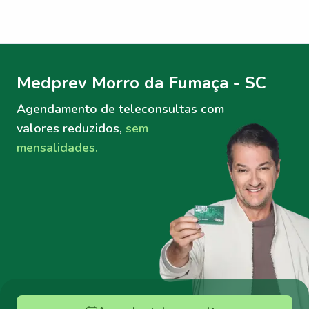
Menu lateral
Menu lateral
Medprev Morro da Fumaça - SC
Agendamento de teleconsultas
com
valores reduzidos,
sem
mensalidades.