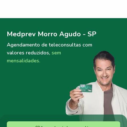
Menu lateral
Menu lateral
Medprev Morro Agudo - SP
Agendamento de teleconsultas
com
valores reduzidos,
sem
mensalidades.