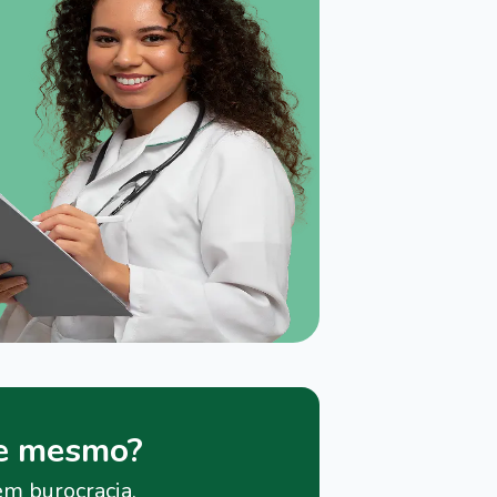
je mesmo?
em burocracia.