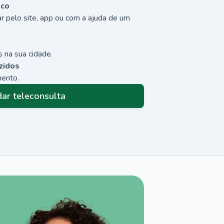
sco
r pelo site, app ou com a ajuda de um
 na sua cidade.
zidos
mento.
ar teleconsulta