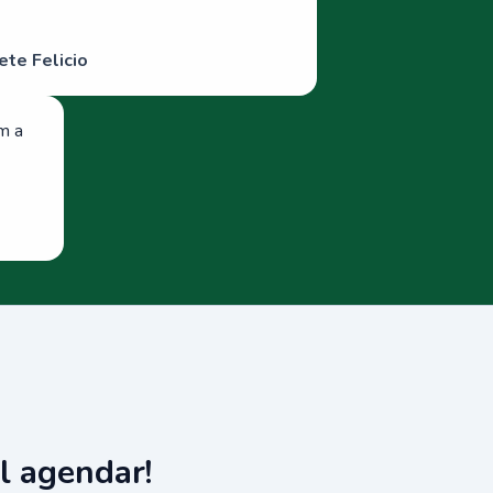
ete Felicio
om a
l agendar!