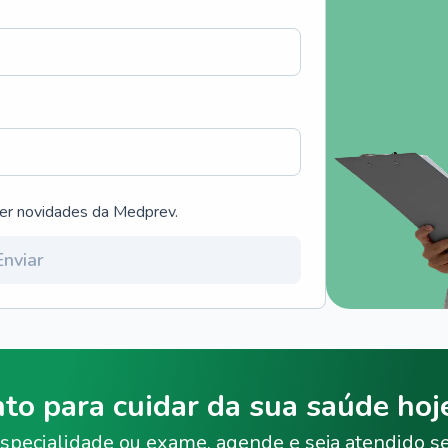
ber novidades da Medprev.
Enviar
nto para cuidar da sua saúde ho
specialidade ou exame, agende e seja atendido s