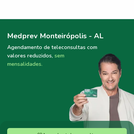
Menu lateral
Menu lateral
Medprev Monteirópolis - AL
Agendamento de teleconsultas
com
valores reduzidos,
sem
mensalidades.