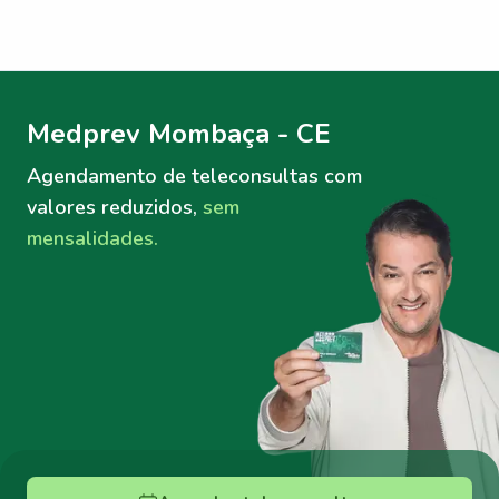
Menu lateral
Menu lateral
Medprev Mombaça - CE
Agendamento de teleconsultas
com
valores reduzidos,
sem
mensalidades.