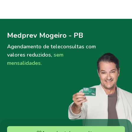
Menu lateral
Menu lateral
Medprev Mogeiro - PB
Agendamento de teleconsultas
com
valores reduzidos,
sem
mensalidades.