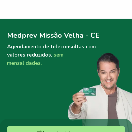
Menu lateral
Menu lateral
Medprev Missão Velha - CE
Agendamento de teleconsultas
com
valores reduzidos,
sem
mensalidades.