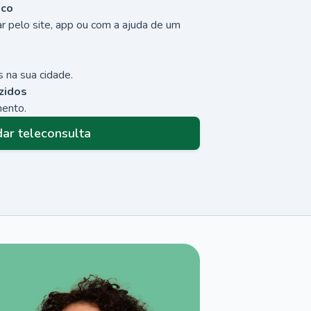
sco
r pelo site, app ou com a ajuda de um
 na sua cidade.
zidos
mento.
ar teleconsulta