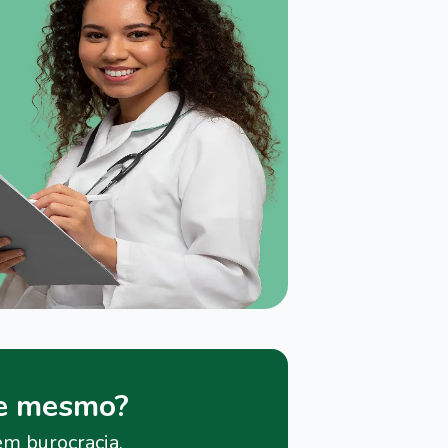
je mesmo?
em burocracia.