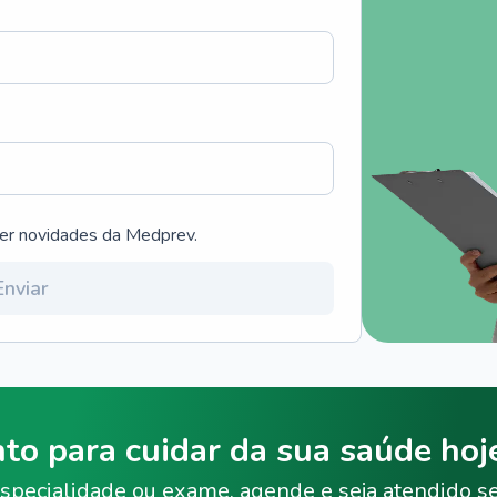
ber novidades da Medprev.
Enviar
nto para cuidar da sua saúde ho
specialidade ou exame, agende e seja atendido s