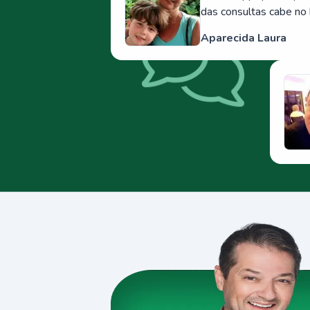
das consultas cabe no 
Aparecida Laura