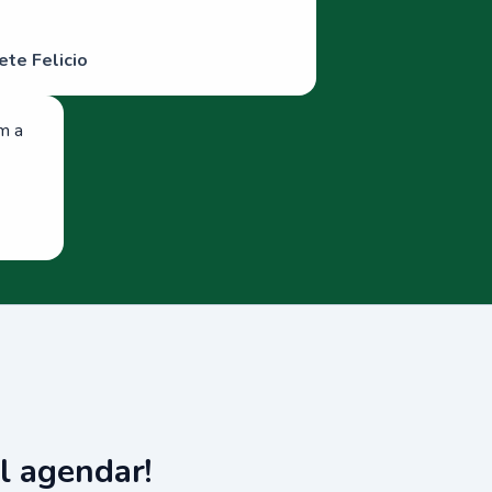
ete Felicio
om a
l agendar!