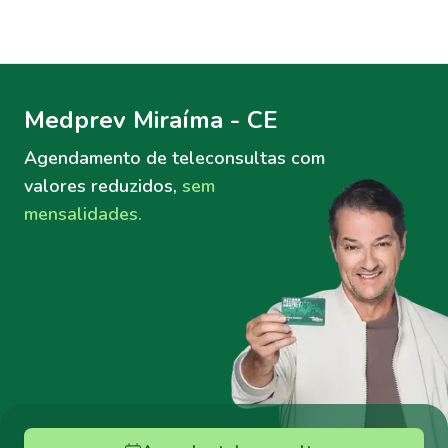
Menu lateral
Menu lateral
Medprev Miraíma - CE
Agendamento de teleconsultas
com
valores reduzidos,
sem
mensalidades.