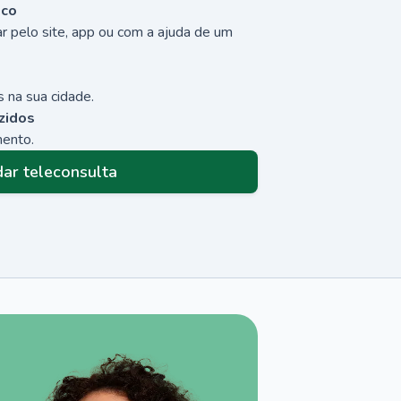
sco
r pelo site, app ou com a ajuda de um
 na sua cidade.
zidos
mento.
ar teleconsulta