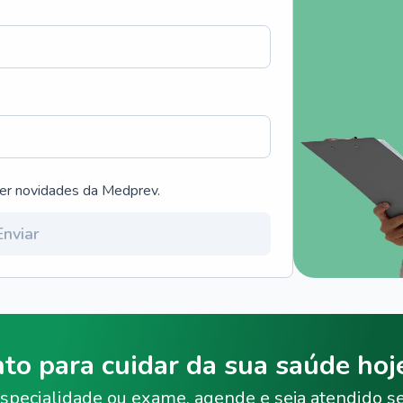
ber novidades da Medprev.
Enviar
nto para cuidar da sua saúde ho
specialidade ou exame, agende e seja atendido s