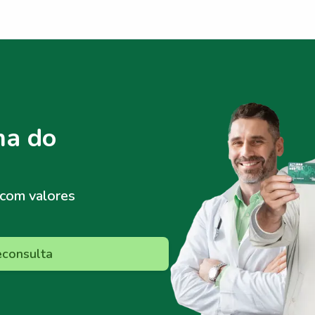
ma do
com valores
econsulta