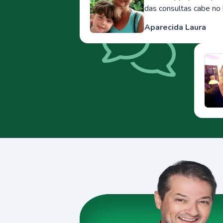
das consultas cabe no 
Aparecida Laura