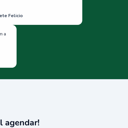
ete Felicio
om a
l agendar!