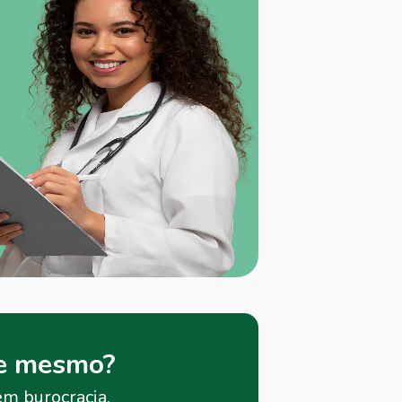
je mesmo?
em burocracia.