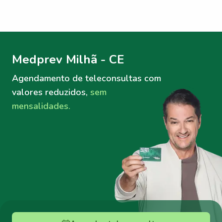
Menu lateral
Menu lateral
Medprev Milhã - CE
Agendamento de teleconsultas
com
valores reduzidos,
sem
mensalidades.