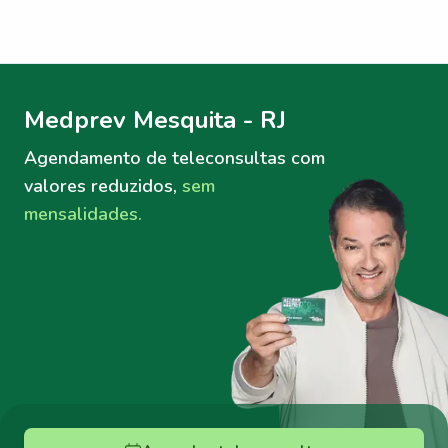
Menu lateral
Menu lateral
Medprev Mesquita - RJ
Agendamento de teleconsultas
com
valores reduzidos,
sem
mensalidades.