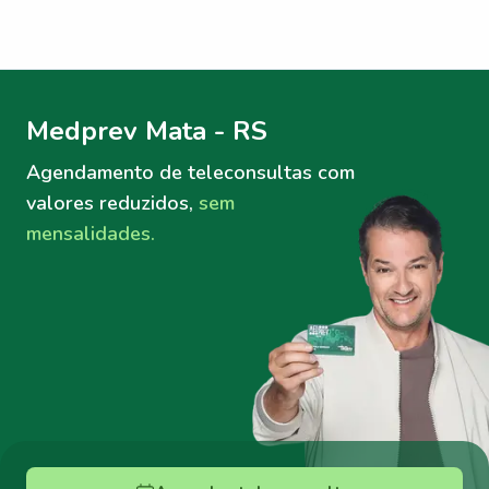
Menu lateral
Menu lateral
Medprev Mata - RS
Agendamento de teleconsultas
com
valores reduzidos,
sem
mensalidades.