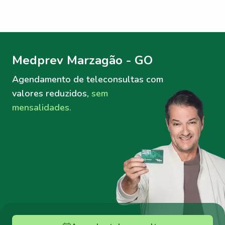
Menu lateral
Menu lateral
Medprev Marzagão - GO
Agendamento de teleconsultas
com
valores reduzidos,
sem
mensalidades.