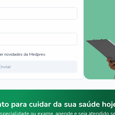
ber novidades da Medprev.
Enviar
nto para cuidar da sua saúde ho
specialidade ou exame, agende e seja atendido s