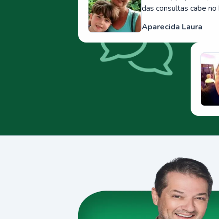
das consultas cabe no 
Aparecida Laura