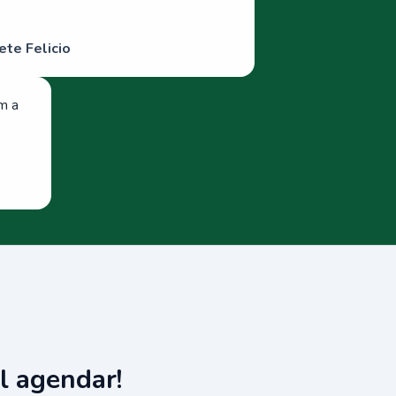
ete Felicio
om a
l agendar!