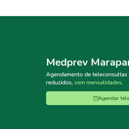
Menu lateral
Menu lateral
Medprev Marapa
Agendamento de teleconsultas
reduzidos,
sem mensalidades.
Agendar tel