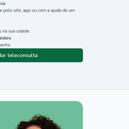
sco
r pelo site, app ou com a ajuda de um
 na sua cidade.
zidos
mento.
ar teleconsulta