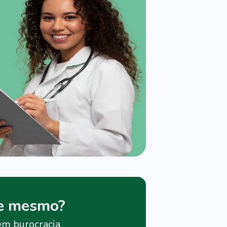
je mesmo?
em burocracia.