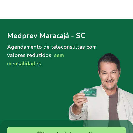
Menu lateral
Menu lateral
Medprev Maracajá - SC
Agendamento de teleconsultas
com
valores reduzidos,
sem
mensalidades.