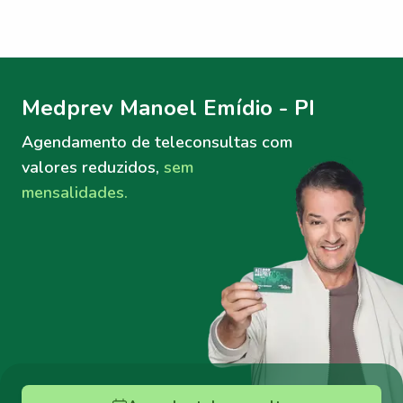
Menu lateral
Menu lateral
Medprev Manoel Emídio - PI
Agendamento de teleconsultas
com
valores reduzidos,
sem
mensalidades.