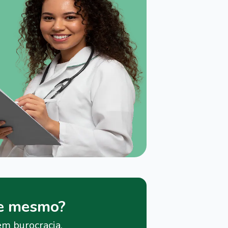
je mesmo?
em burocracia.