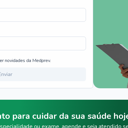
ber novidades da Medprev.
Enviar
nto para cuidar da sua saúde ho
specialidade ou exame, agende e seja atendido s