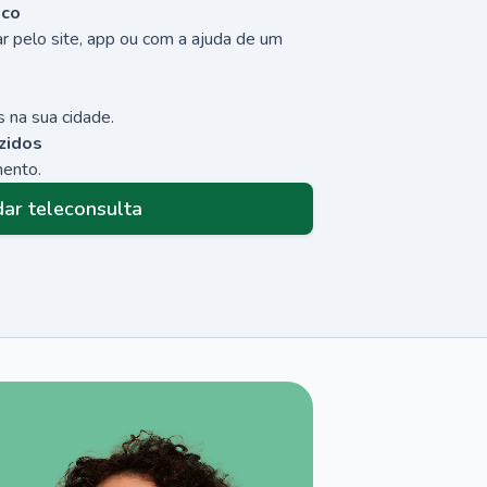
sco
r pelo site, app ou com a ajuda de um
 na sua cidade.
zidos
mento.
ar teleconsulta