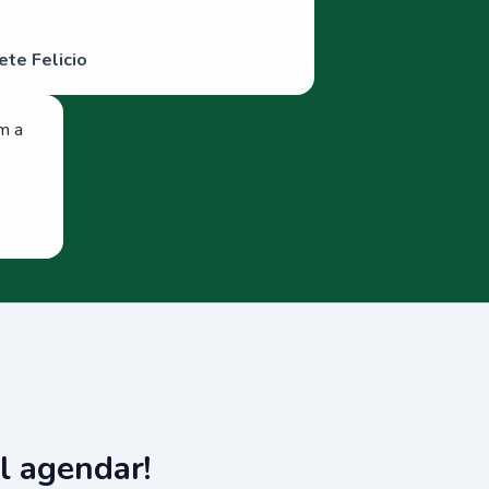
ete Felicio
om a
l agendar!