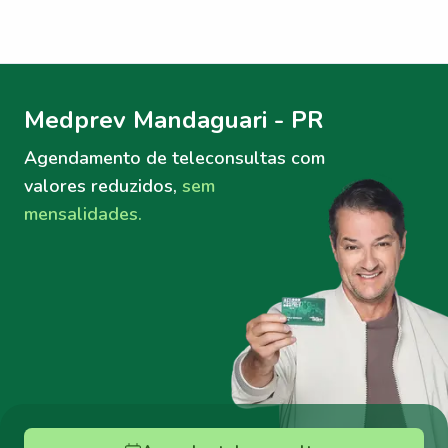
Menu lateral
Menu lateral
Medprev Mandaguari - PR
Agendamento de teleconsultas
com
valores reduzidos,
sem
mensalidades.