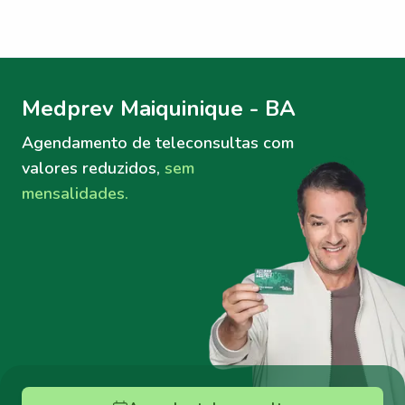
Menu lateral
Menu lateral
Medprev Maiquinique - BA
Agendamento de teleconsultas
com
valores reduzidos,
sem
mensalidades.