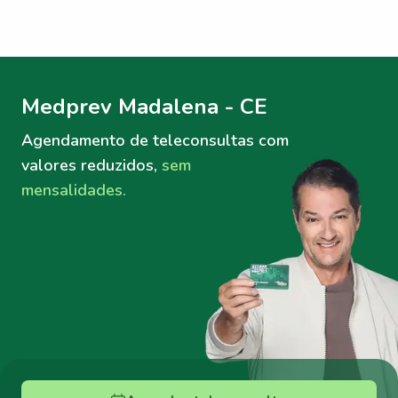
Menu lateral
Menu lateral
Medprev Madalena - CE
Agendamento de teleconsultas
com
valores reduzidos,
sem
mensalidades.