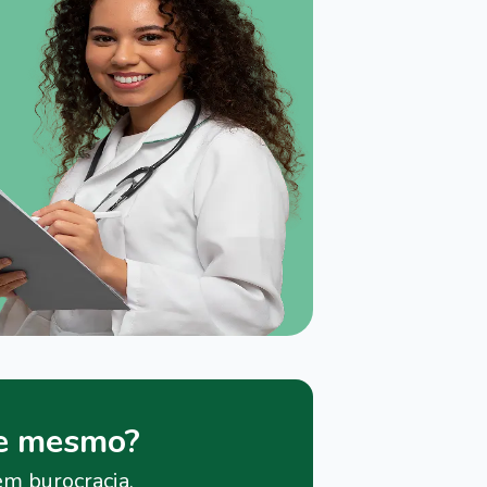
je mesmo?
em burocracia.