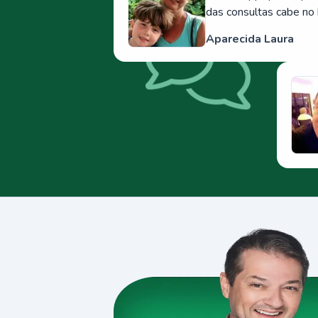
das consultas cabe no 
Aparecida Laura