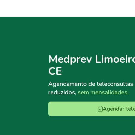
Menu lateral
Menu lateral
Medprev Limoeiro
CE
Agendamento de teleconsultas
reduzidos,
sem mensalidades.
Agendar tel