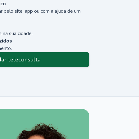
sco
r pelo site, app ou com a ajuda de um
 na sua cidade.
zidos
mento.
ar teleconsulta