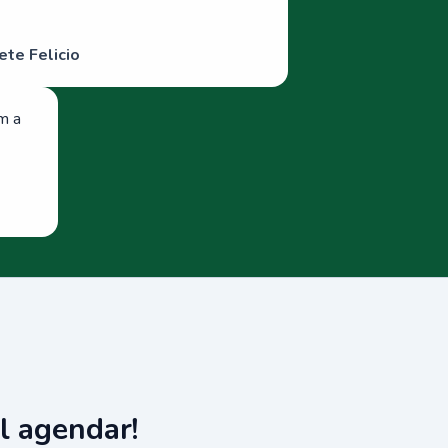
ete Felicio
om a
l agendar!