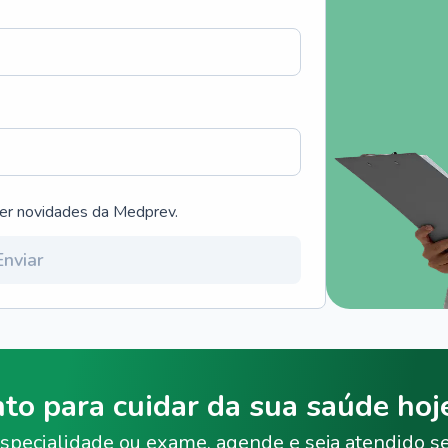
ber novidades da Medprev.
Enviar
nto para cuidar da sua saúde ho
specialidade ou exame, agende e seja atendido s