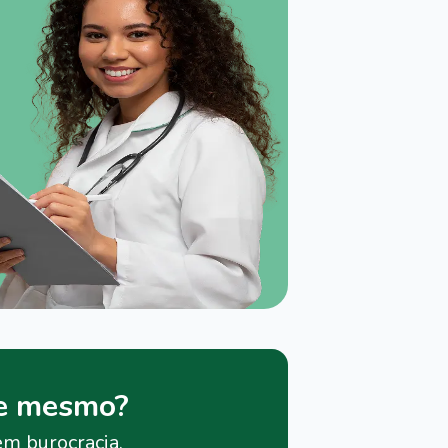
je mesmo?
em burocracia.