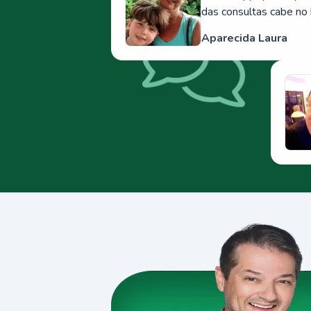
das consultas cabe no 
Aparecida Laura