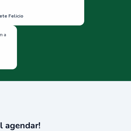
ete Felicio
om a
l agendar!