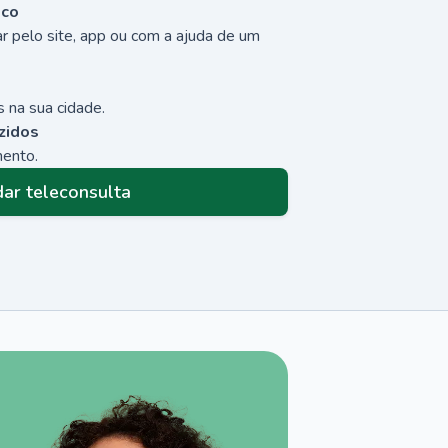
sco
r pelo site, app ou com a ajuda de um
 na sua cidade.
zidos
mento.
ar teleconsulta