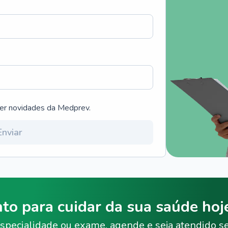
ber novidades da Medprev.
Enviar
nto para cuidar da sua saúde ho
specialidade ou exame, agende e seja atendido s