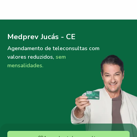
Menu lateral
Menu lateral
Medprev Jucás - CE
Agendamento de teleconsultas
com
valores reduzidos,
sem
mensalidades.