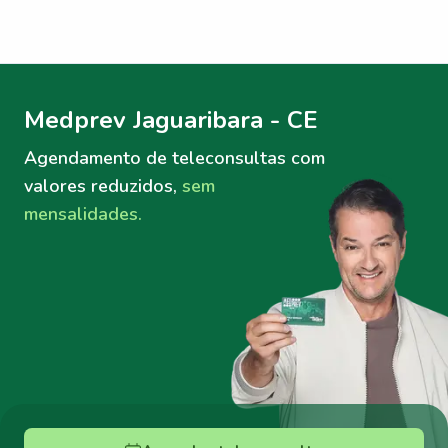
Menu lateral
Menu lateral
Medprev Jaguaribara - CE
Agendamento de teleconsultas
com
valores reduzidos,
sem
mensalidades.