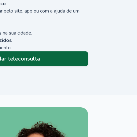
sco
r pelo site, app ou com a ajuda de um
 na sua cidade.
zidos
mento.
ar teleconsulta