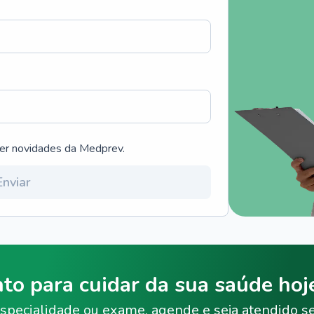
ber novidades da Medprev.
Enviar
nto para cuidar da sua saúde ho
specialidade ou exame, agende e seja atendido s