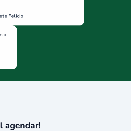
ete Felicio
om a
l agendar!