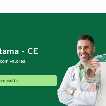
tama - CE
com valores
econsulta