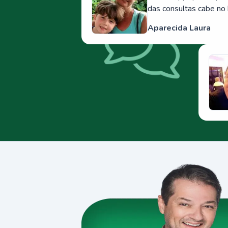
das consultas cabe no 
Aparecida Laura