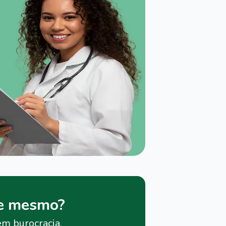
je mesmo?
em burocracia.